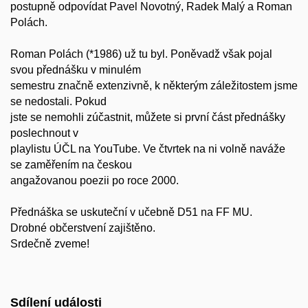
postupně odpovídat Pavel Novotný, Radek Malý a Roman
Polách.
Roman Polách (*1986) už tu byl. Poněvadž však pojal
svou přednášku v minulém
semestru značně extenzivně, k některým záležitostem jsme
se nedostali. Pokud
jste se nemohli zúčastnit, můžete si první část přednášky
poslechnout v
playlistu ÚČL na YouTube. Ve čtvrtek na ni volně naváže
se zaměřením na českou
angažovanou poezii po roce 2000.
Přednáška se uskuteční v učebně D51 na FF MU.
Drobné občerstvení zajištěno.
Srdečně zveme!
Sdílení události