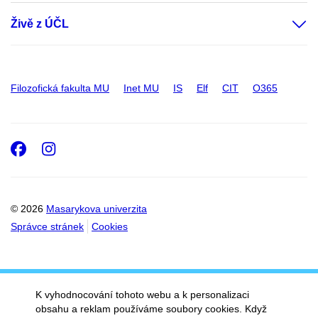
Živě z ÚČL
Filozofická fakulta MU
Inet MU
IS
Elf
CIT
O365
Facebook
Instagram
© 2026
Masarykova univerzita
Správce stránek
Cookies
K vyhodnocování tohoto webu a k personalizaci
obsahu a reklam používáme soubory cookies. Když