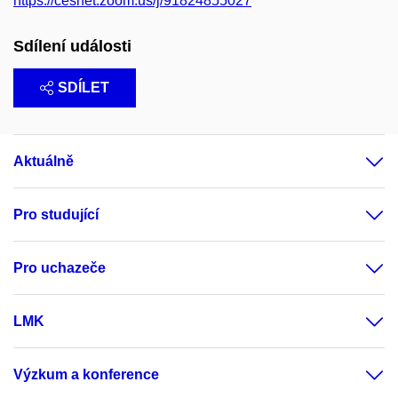
https://cesnet.zoom.us/j/91824855027
Sdílení události
SDÍLET
Aktuálně
Pro studující
Pro uchazeče
LMK
Výzkum a konference