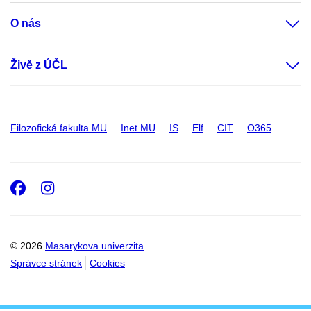
O nás
Živě z ÚČL
Filozofická fakulta MU
Inet MU
IS
Elf
CIT
O365
Facebook
Instagram
© 2026
Masarykova univerzita
Správce stránek
Cookies