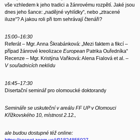
vše vzhledem k jeho tradici a žánrovému rozpětí. Jaké jsou
dnes jeho šance: „nadějné vyhlídky“, nebo „ztracené
iluze“? A jakou roli při tom sehrávají čtenáři?
15:00–16:30
Referát – Mgr. Anna Škrabánková: „Mezi faktem a fikcí –
případ žánrové kreolizace
European
Patrika Ouředníka“
Recenze – Mgr. Kristýna Vaňková: Alena Fialová et al. –
V souřadnicích neklidu
16:45–17:30
Disertační seminář pro olomoucké doktorandy
Semináře se uskuteční v areálu FF UP v Olomouci
Křížkovského 10, místnost 2.12.,
ale budou dostupné též online: