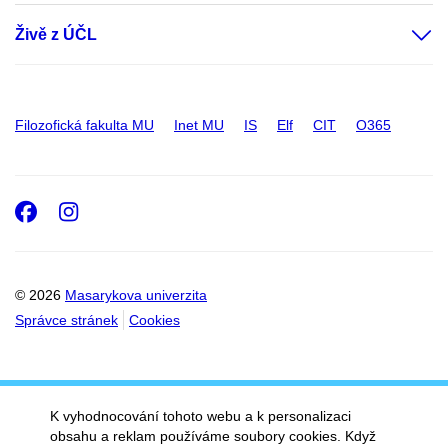
Živě z ÚČL
Filozofická fakulta MU
Inet MU
IS
Elf
CIT
O365
Facebook
Instagram
© 2026
Masarykova univerzita
Správce stránek
Cookies
K vyhodnocování tohoto webu a k personalizaci
obsahu a reklam používáme soubory cookies. Když