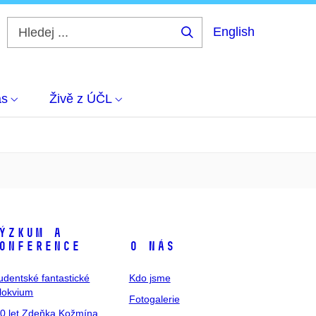
English
Hledej
...
ás
Živě z ÚČL
ýzkum a
onference
O nás
udentské fantastické
Kdo jsme
lokvium
Fotogalerie
0 let Zdeňka Kožmína