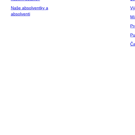
Naše absolventky a
Vý
absolventi
Mi
Pr
Pu
Ča