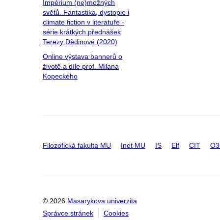
Impérium (ne)možných
světů. Fantastika, dystopie i
climate fiction v literatuře -
série krátkých přednášek
Terezy Dědinové (2020)
Online výstava bannerů o
životě a díle prof. Milana
Kopeckého
Filozofická fakulta MU
Inet MU
IS
Elf
CIT
O3
© 2026
Masarykova univerzita
Správce stránek
Cookies