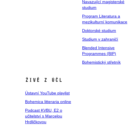
Navazující magisterské
studium
Program Literatura a
mezikulturní komunikace
Doktorské studium
Studium v zahraničí
Blended Intensive
Programmes (BIP)
Bohemistický střetník
Živě z ÚČL
Ústavní YouTube playlist
Bohemica litteraria online
Podcast KVBU, E2 o
učitelství s Marcelou
Hrdličkovou