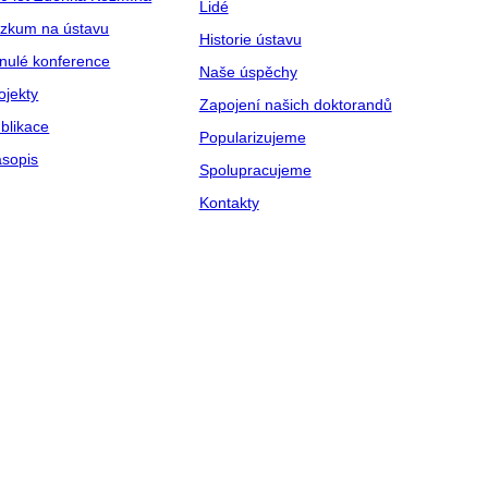
Lidé
zkum na ústavu
Historie ústavu
nulé konference
Naše úspěchy
ojekty
Zapojení našich doktorandů
blikace
Popularizujeme
sopis
Spolupracujeme
Kontakty