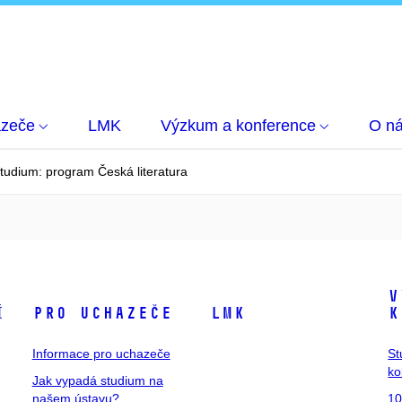
azeče
LMK
Výzkum a konference
O n
tudium: program Česká literatura
V
í
Pro uchazeče
LMK
k
Informace pro uchazeče
St
ko
Jak vypadá studium na
našem ústavu?
10