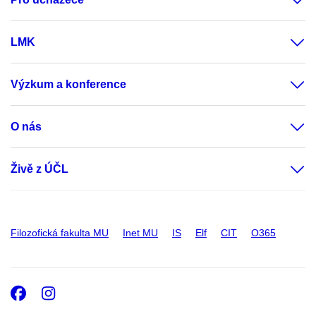
LMK
Výzkum a konference
O nás
Živě z ÚČL
Filozofická fakulta MU
Inet MU
IS
Elf
CIT
O365
Facebook
Instagram