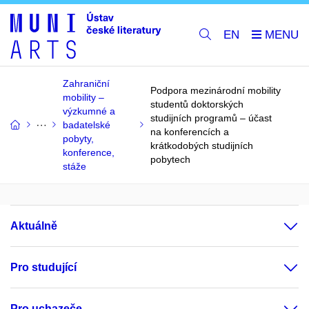
EN
Zahraniční
Podpora mezinárodní mobility
mobility –
studentů doktorských
výzkumné a
studijních programů – účast
badatelské
na konferencích a
pobyty,
krátkodobých studijních
konference,
pobytech
stáže
Aktuálně
Pro studující
Pro uchazeče