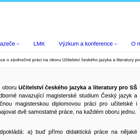
hazeče
LMK
Výzkum a konference
O 
ce o závěrečné práci na oboru Učitelství českého jazyka a literatur
i oboru
Učitelství českého jazyka a literatury pro SŠ
odborné navazující magisterské studium Český jazyk a
ečnou magisterskou diplomovou práci pro učitelské i
hajovat dvě samostatné práce, na každém oboru jednu.
edpokládá: a) buď přímo didaktická práce na nějaké