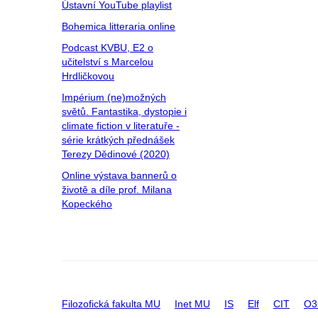
Ústavní YouTube playlist
Bohemica litteraria online
Podcast KVBU, E2 o
učitelství s Marcelou
Hrdličkovou
Impérium (ne)možných
světů. Fantastika, dystopie i
climate fiction v literatuře -
série krátkých přednášek
Terezy Dědinové (2020)
Online výstava bannerů o
životě a díle prof. Milana
Kopeckého
Filozofická fakulta MU
Inet MU
IS
Elf
CIT
O3