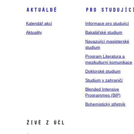
Aktuálně
Pro studujíc
Kalendář akcí
Informace pro studující
Aktuality
Bakalářské studium
Navazující magisterské
studium
Program Literatura a
mezikulturní komunikace
Doktorské studium
Studium v zahraničí
Blended Intensive
Programmes (BIP)
Bohemistický střetník
Živě z ÚČL