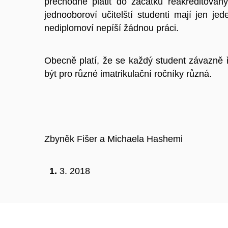
přechodně platit do začátku reakreditovan
jednooboroví učitelští studenti mají jen jed
nediplomoví nepíší žádnou práci.
Obecně platí, že se každý student závazně ř
být pro různé imatrikulační ročníky různá.
Zbyněk Fišer a Michaela Hashemi
3. 2018