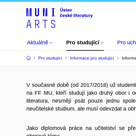
Aktuálně
Pro studující
Pro uc
Pro studující
Informace pro studující
Informa
V současné době (od 2017/2018) už student
na FF MU, kteří studují jako druhý obor i 
literatura, nesmějí psát pouze jednu spol
neučitelské studium, ale musí odevzdat a ob
Jako diplomová práce na učitelství se př
oborové téma,