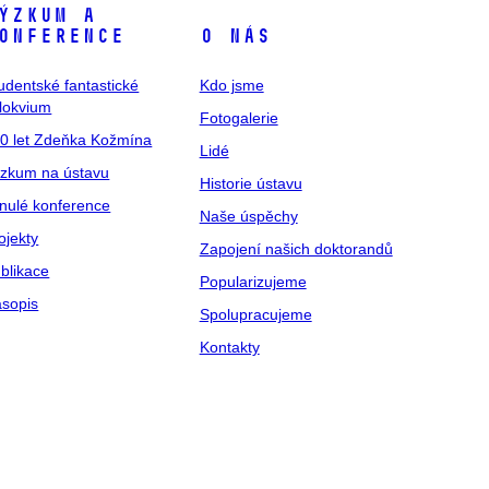
ýzkum a
onference
O nás
udentské fantastické
Kdo jsme
lokvium
Fotogalerie
0 let Zdeňka Kožmína
Lidé
zkum na ústavu
Historie ústavu
nulé konference
Naše úspěchy
ojekty
Zapojení našich doktorandů
blikace
Popularizujeme
sopis
Spolupracujeme
Kontakty