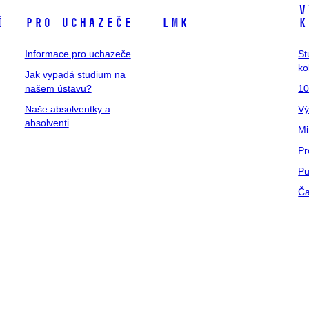
V
í
Pro uchazeče
LMK
k
Informace pro uchazeče
St
ko
Jak vypadá studium na
našem ústavu?
10
Naše absolventky a
Vý
absolventi
Mi
Pr
Pu
Ča