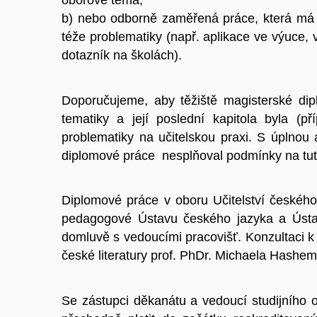
b) nebo odborně zaměřená práce, která má m
téže problematiky (např. aplikace ve výuce, 
dotazník na školách).
Doporučujeme, aby těžiště magisterské dipl
tematiky a její poslední kapitola byla (p
problematiky na učitelskou praxi. S úplnou a
diplomové práce nesplňoval podmínky na tuto
Diplomové práce v oboru Učitelství českého 
pedagogové Ústavu českého jazyka a Ústavu
domluvě s vedoucími pracovišť. Konzultaci k 
české literatury prof. PhDr. Michaela Hashemi
Se zástupci děkanátu a vedoucí studijního