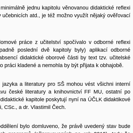
inimálně jednu kapitolu věnovanou didaktické reflexi
v učebnicích atd., je též možno využít nějaký ověřovací
omové práce z učitelství spočívalo v odborné reflexi
řípadně poslední dvě kapitoly byly) aplikací odborné
bsencí didaktické oborové části by text tzv. učitelské
 práci kladené a nemohla by být přijata k obhajobě.
jazyka a literatury pro SŠ mohou vést všichni interní
 české literatury a knihovnictví FF MU, ostatní po
didaktické kapitole poskytují nyní na ÚČLK didaktikové
, CSc., a dr. Vlastimil Čech.
 oddělení bylo domluveno, že právě uvedený stav bude