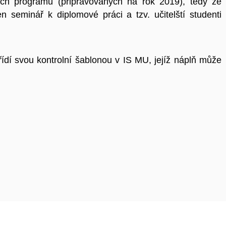
ých programů (připravovaných na rok 2019), tedy že
en seminář k diplomové práci a tzv. učitelští studenti
ídí svou kontrolní šablonou v IS MU, jejíž náplň může