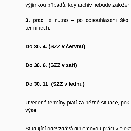
výjimkou případů, kdy archiv nebude založe
3.
práci je nutno – po odsouhlasení školit
termínech:
Do 30. 4. (SZZ v červnu)
Do 30. 6. (SZZ v září)
Do 30. 11. (SZZ v lednu)
Uvedené termíny platí za běžné situace, pok
výše.
Studující odevzdává diplomovou práci v elek