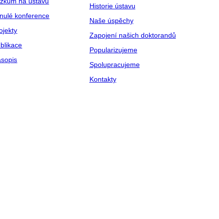
zkum na ústavu
Historie ústavu
nulé konference
Naše úspěchy
ojekty
Zapojení našich doktorandů
blikace
Popularizujeme
sopis
Spolupracujeme
Kontakty