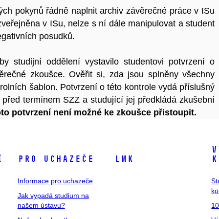
ých pokynů řádně naplnit archiv závěrečné práce v ISu
zveřejněna v ISu, nelze s ní dále manipulovat a student
negativních posudků.
studijní oddělení vystavilo studentovi potvrzení o
věrečné zkoušce. Ověřit si, zda jsou splněny všechny
olních šablon. Potvrzení o této kontrole vydá příslušný
ní před termínem SZZ a studující jej předkládá zkušební
to potvrzení není možné ke zkoušce přistoupit.
V
í
Pro uchazeče
LMK
k
Informace pro uchazeče
St
ko
Jak vypadá studium na
našem ústavu?
10