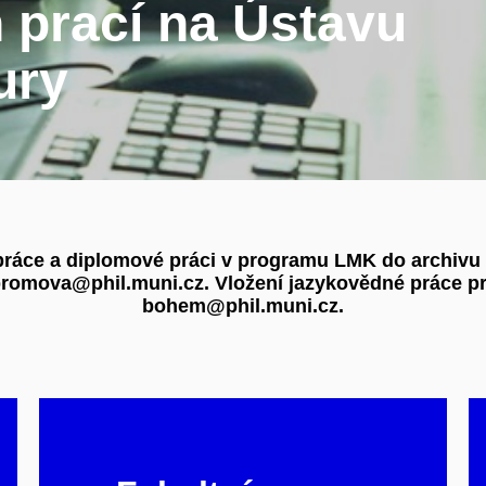
 prací na Ústavu
ury
práce a diplomové práci v programu LMK do archivu v
bromova@phil.muni.cz. Vložení jazykovědné práce p
bohem@phil.muni.cz.