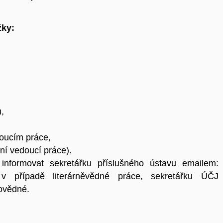
žky:
,
doucím práce,
ní vedoucí práce).
nformovat sekretářku příslušného ústavu emailem:
 v případě literárněvědné práce, sekretářku ÚČJ
ovědné.