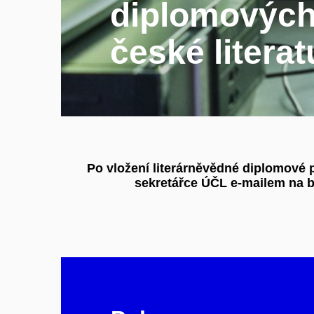
diplomových
české literat
Po vložení literárněvědné diplomové 
sekretářce ÚČL e-mailem na 