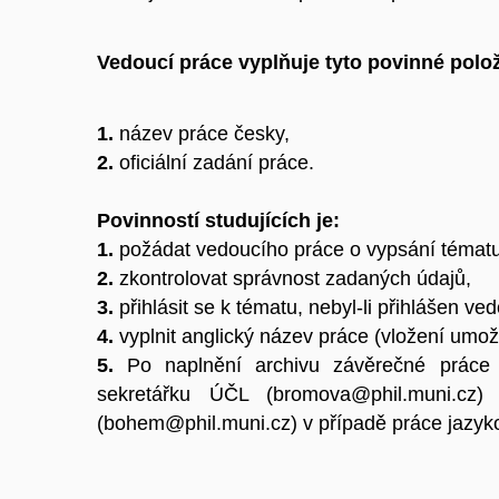
Vedoucí práce vyplňuje tyto povinné polo
1.
název práce česky,
2.
oficiální zadání práce.
Povinností studujících je:
1.
požádat vedoucího práce o vypsání tématu
2.
zkontrolovat správnost zadaných údajů,
3.
přihlásit se k tématu, nebyl-li přihlášen ve
4.
vyplnit anglický název práce (vložení umož
5.
Po naplnění archivu závěrečné práce i
sekretářku ÚČL (bromova@phil.muni.cz)
(bohem@phil.muni.cz) v případě práce jazyk