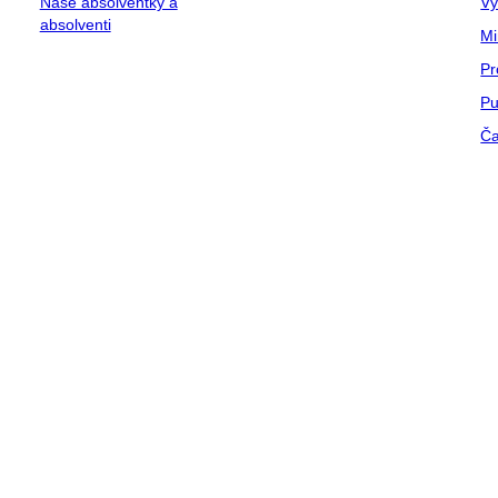
Naše absolventky a
Vý
absolventi
Mi
Pr
Pu
Ča