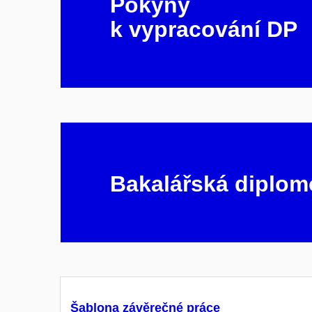
Pokyny
k vypracování DP
Bakalářská diplom
Šablona závěrečné práce