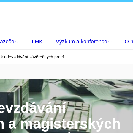
hazeče
LMK
Výzkum a konference
O 
 k odevzdávání závěrečných prací
evzdávání
h a magisterských