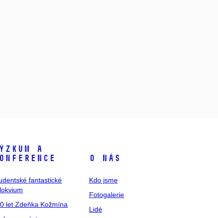
ýzkum a
onference
O nás
udentské fantastické
Kdo jsme
lokvium
Fotogalerie
0 let Zdeňka Kožmína
Lidé