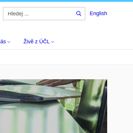
English
Hledej
...
nás
Živě z ÚČL