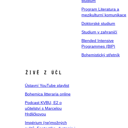
studium
Program Literatura a
mezikulturní komunikace
Doktorské studium
Studium v zahraničí
Blended Intensive
Programmes (BIP)
Bohemistický střetník
Živě z ÚČL
Ústavní YouTube playlist
Bohemica litteraria online
Podcast KVBU, E2 o
učitelství s Marcelou
Hrdličkovou
Impérium (ne)možných