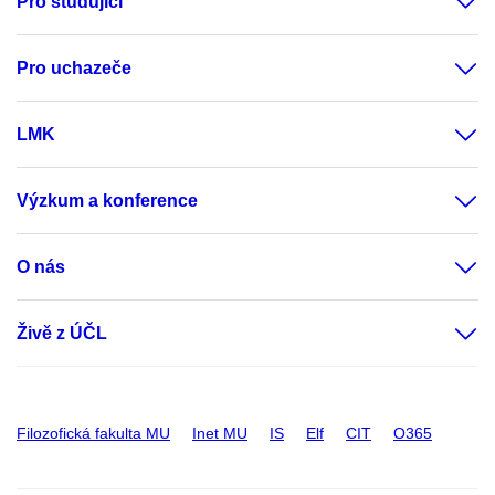
Pro studující
Pro uchazeče
LMK
Výzkum a konference
O nás
Živě z ÚČL
Filozofická fakulta MU
Inet MU
IS
Elf
CIT
O365