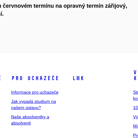
m červnovém termínu na opravný termín zářijový,
í.
V
í
Pro uchazeče
LMK
k
Informace pro uchazeče
St
ko
Jak vypadá studium na
našem ústavu?
10
Naše absolventky a
Vý
absolventi
Mi
Pr