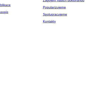
Zapojení našich doktorandů
blikace
Popularizujeme
sopis
Spolupracujeme
Kontakty