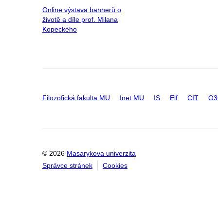
Online výstava bannerů o
životě a díle prof. Milana
Kopeckého
Filozofická fakulta MU
Inet MU
IS
Elf
CIT
O3
© 2026
Masarykova univerzita
Správce stránek
Cookies