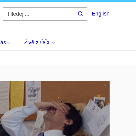
English
Hledej
...
nás
Živě z ÚČL