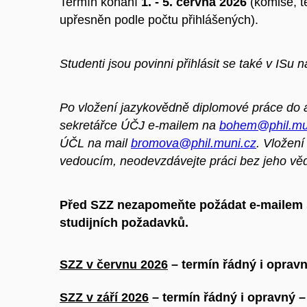
Termín konání
1. - 5. června 2026
(komise, 
upřesněn podle počtu přihlášených).
Studenti jsou povinni přihlásit se také v ISu
Po vložení jazykovědně diplomové práce do ar
sekretářce ÚČJ e-mailem na
bohem@phil.mu
ÚČL na mail
bromova@phil.muni.cz
. Vložení
vedoucím, neodevzdávejte práci bez jeho vě
Před SZZ nezapomeňte požádat e-mailem st
studijních požadavků.
SZZ v červnu 2026
– termín řádný i opravn
SZZ v září 2026
– termín řádný i opravný –