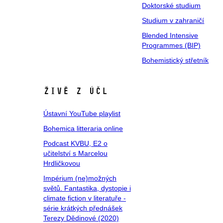
Doktorské studium
Studium v zahraničí
Blended Intensive
Programmes (BIP)
Bohemistický střetník
Živě z ÚČL
Ústavní YouTube playlist
Bohemica litteraria online
Podcast KVBU, E2 o
učitelství s Marcelou
Hrdličkovou
Impérium (ne)možných
světů. Fantastika, dystopie i
climate fiction v literatuře -
série krátkých přednášek
Terezy Dědinové (2020)