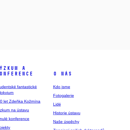
ýzkum a
onference
O nás
udentské fantastické
Kdo jsme
lokvium
Fotogalerie
0 let Zdeňka Kožmína
Lidé
zkum na ústavu
Historie ústavu
nulé konference
Naše úspěchy
ojekty