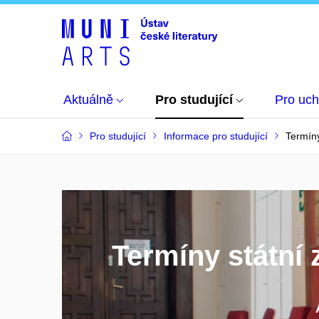
Aktuálně
Pro studující
Pro uc
Pro studující
Informace pro studující
Termín
Termíny státní