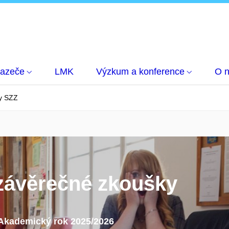
hazeče
LMK
Výzkum a konference
O 
y SZZ
 závěrečné zkoušky
Akademický rok 2025/2026