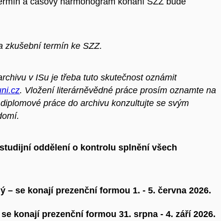
termín a časový harmonogram konání SZZ bude
 na zkušební termín ke SZZ.
chivu v ISu je třeba tuto skutečnost oznámit
ni.cz
. Vložení literárněvědné práce prosím oznamte na
 diplomové práce do archivu konzultujte se svým
domí.
udijní oddělení o kontrolu splnění všech
ý – se konají
prezenční formou 1. - 5. června 2026
.
 se konají
prezenční formou 31. srpna - 4. září 2026
.