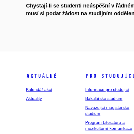
Chystají-li se studenti neúspěšní v řádné
musí si podat žádost na studijním oddělen
Aktuálně
Pro studujíc
Kalendář akcí
Informace pro studující
Aktuality
Bakalářské studium
Navazující magisterské
studium
Program Literatura a
mezikulturní komunikace