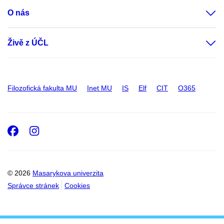
O nás
Živě z ÚČL
Filozofická fakulta MU
Inet MU
IS
Elf
CIT
O365
Facebook
Instagram
© 2026
Masarykova univerzita
Správce stránek
Cookies