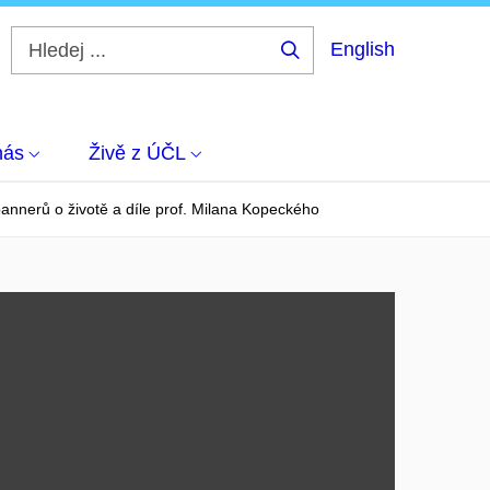
English
Hledej
...
nás
Živě z ÚČL
annerů o životě a díle prof. Milana Kopeckého