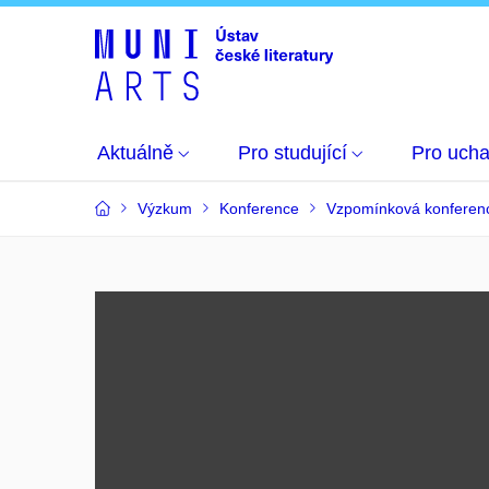
Aktuálně
Pro studující
Pro uch
Výzkum
Konference
Vzpomínková konferenc