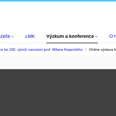
azeče
LMK
Výzkum a konference
O 
e ke 100. výročí narození prof. Milana Kopeckého
Online výstava b