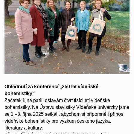
Ohlédnutí za konferencí „250 let vídeňské
bohemistiky“
Začátek října patřil oslavám čtvrt tisíciletí vídeňské
bohemistiky. Na Ústavu slavistiky Vídeňské univerzity jsme
se 1.–3. října 2025 setkali, abychom si připomněli přínos
vídeňské bohemistiky pro výzkum českého jazyka,
literatury a kultury.