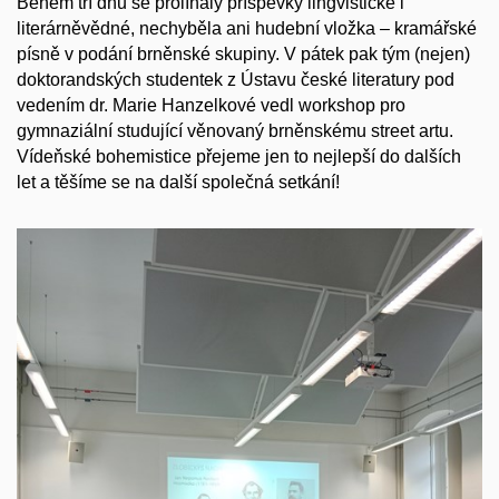
Během tří dnů se prolínaly příspěvky lingvistické i
literárněvědné, nechyběla ani hudební vložka – kramářské
písně v podání brněnské skupiny. V pátek pak tým (nejen)
doktorandských studentek z Ústavu české literatury pod
vedením dr. Marie Hanzelkové vedl workshop pro
gymnaziální studující věnovaný brněnskému street artu.
Vídeňské bohemistice přejeme jen to nejlepší do dalších
let a těšíme se na další společná setkání!