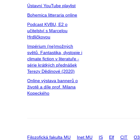
Ústavní YouTube playlist
Bohemica litteraria online
Podcast KVBU, E2 o
učitelství s Marcelou
Hrdličkovou
Impérium (ne)možných
světů. Fantastika, dystopie i
climate fiction v literatuře -
série krátkých přednášek
Terezy Dědinové (2020)
Online výstava bannerů o
životě a díle prof. Milana
Kopeckého
Filozofická fakulta MU
Inet MU
IS
Elf
CIT
O3