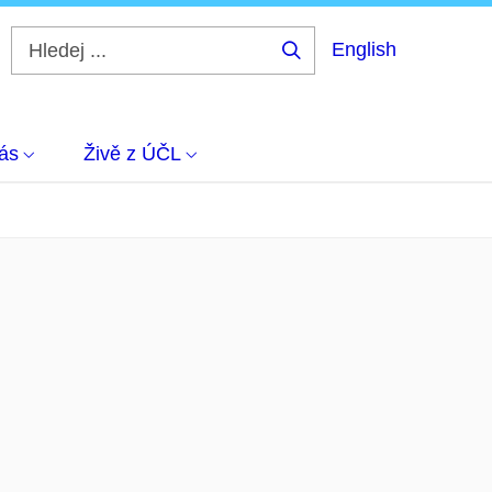
English
Hledej
...
ás
Živě z ÚČL