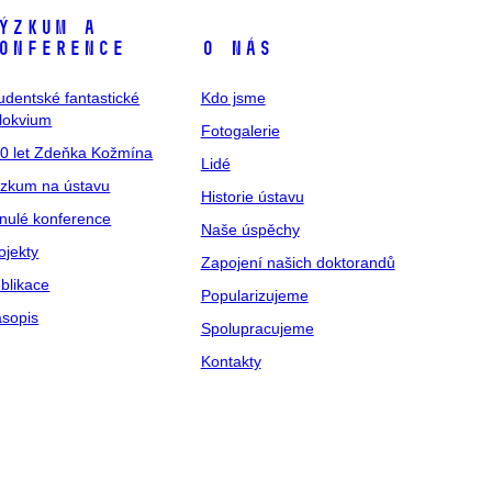
ýzkum a
onference
O nás
udentské fantastické
Kdo jsme
lokvium
Fotogalerie
0 let Zdeňka Kožmína
Lidé
zkum na ústavu
Historie ústavu
nulé konference
Naše úspěchy
ojekty
Zapojení našich doktorandů
blikace
Popularizujeme
sopis
Spolupracujeme
Kontakty