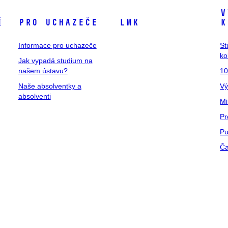
V
í
Pro uchazeče
LMK
k
Informace pro uchazeče
St
ko
Jak vypadá studium na
našem ústavu?
10
Naše absolventky a
Vý
absolventi
Mi
Pr
Pu
Ča