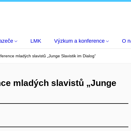
azeče
LMK
Výzkum a konference
O n
erence mladých slavistů „Junge Slavistik im Dialog“
nce mladých slavistů „Junge