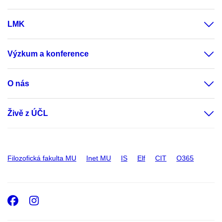
LMK
Výzkum a konference
O nás
Živě z ÚČL
Filozofická fakulta MU
Inet MU
IS
Elf
CIT
O365
Facebook
Instagram