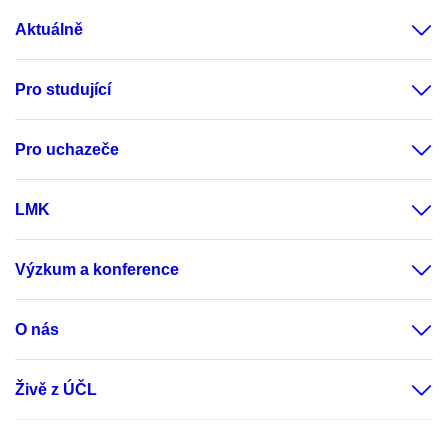
Aktuálně
Pro studující
Pro uchazeče
LMK
Výzkum a konference
O nás
Živě z ÚČL