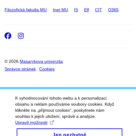
Filozofická fakulta MU
Inet MU
IS
Elf
CIT
O365
Facebook
Instagram
© 2026
Masarykova univerzita
Správce stránek
Cookies
K vyhodnocování tohoto webu a k personalizaci
obsahu a reklam používáme soubory cookies. Když
klikněte na „přijmout cookies", poskytnete nám
souhlas k jejich uložení, správě a analýze.
Upravit možnosti
Jen nezbytné