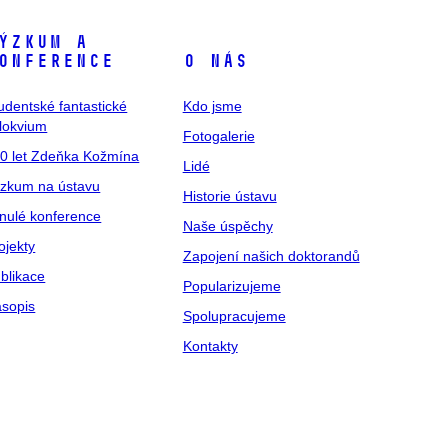
ýzkum a
onference
O nás
udentské fantastické
Kdo jsme
lokvium
Fotogalerie
0 let Zdeňka Kožmína
Lidé
zkum na ústavu
Historie ústavu
nulé konference
Naše úspěchy
ojekty
Zapojení našich doktorandů
blikace
Popularizujeme
sopis
Spolupracujeme
Kontakty