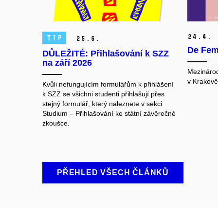
24.
4.
TIP
25.
6.
De Femi
DŮLEŽITÉ: Přihlašování k SZZ
na září 2026
Mezinárod
v Krakově
Kvůli nefungujícím formulářům k přihlášení
k SZZ se všichni studenti přihlašují přes
stejný formulář, který naleznete v sekci
Studium ‒ Přihlašování ke státní závěrečné
zkoušce.
PŘEHLED VŠECH ČLÁNKŮ