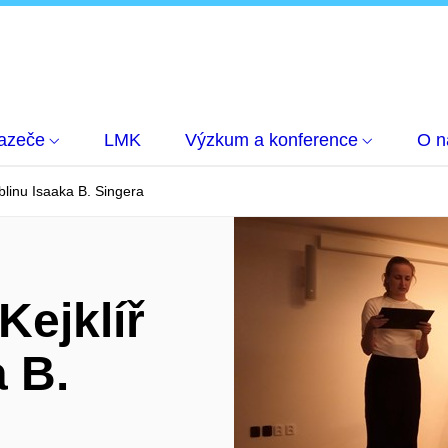
azeče
LMK
Výzkum a konference
O n
blinu Isaaka B. Singera
Kejklíř
a B.