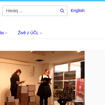
English
Hledej
...
ás
Živě z ÚČL