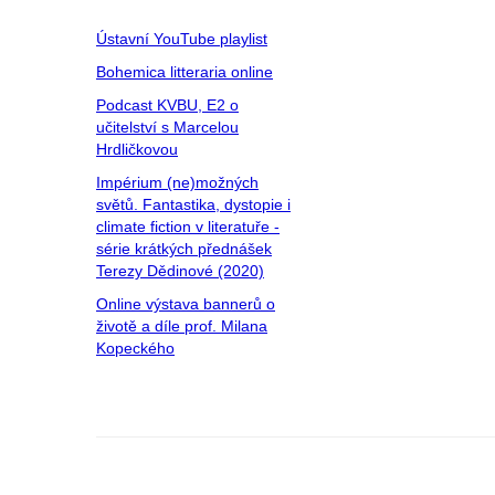
Ústavní YouTube playlist
Bohemica litteraria online
Podcast KVBU, E2 o
učitelství s Marcelou
Hrdličkovou
Impérium (ne)možných
světů. Fantastika, dystopie i
climate fiction v literatuře -
série krátkých přednášek
Terezy Dědinové (2020)
Online výstava bannerů o
životě a díle prof. Milana
Kopeckého