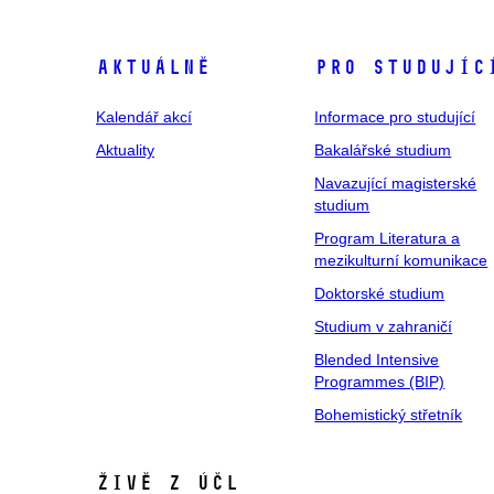
Aktuálně
Pro studujíc
Kalendář akcí
Informace pro studující
Aktuality
Bakalářské studium
Navazující magisterské
studium
Program Literatura a
mezikulturní komunikace
Doktorské studium
Studium v zahraničí
Blended Intensive
Programmes (BIP)
Bohemistický střetník
Živě z ÚČL