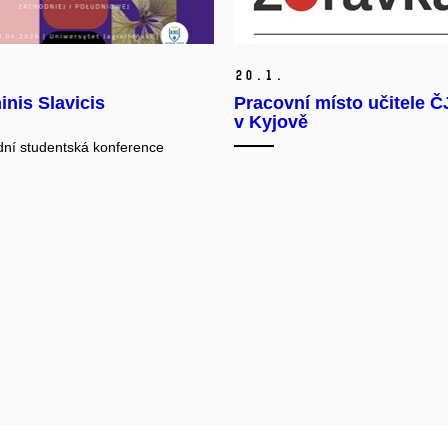
20.
1.
nis Slavicis
Pracovní místo učitele Č
v Kyjově
ní studentská konference