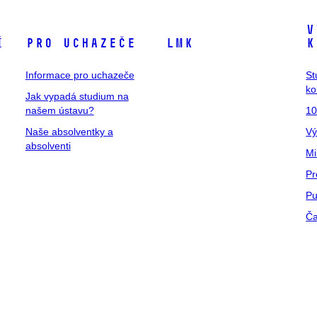
V
í
Pro uchazeče
LMK
k
Informace pro uchazeče
St
ko
Jak vypadá studium na
našem ústavu?
10
Naše absolventky a
Vý
absolventi
Mi
Pr
Pu
Ča