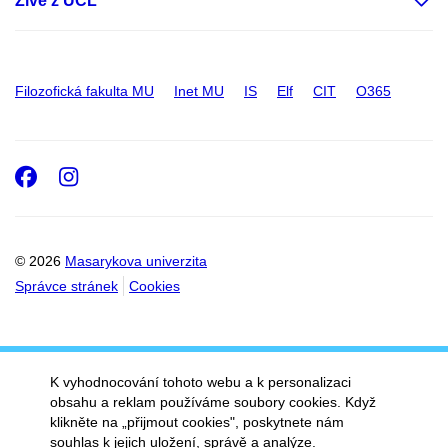
Živě z ÚČL
Filozofická fakulta MU
Inet MU
IS
Elf
CIT
O365
Facebook
Instagram
© 2026
Masarykova univerzita
Správce stránek
Cookies
K vyhodnocování tohoto webu a k personalizaci
obsahu a reklam používáme soubory cookies. Když
klikněte na „přijmout cookies", poskytnete nám
souhlas k jejich uložení, správě a analýze.