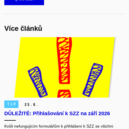
Více článků
TIP
25.
6.
DŮLEŽITÉ: Přihlašování k SZZ na září 2026
Kvůli nefungujícím formulářům k přihlášení k SZZ se všichni