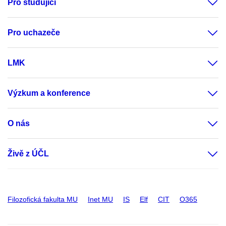
Pro studující
Pro uchazeče
LMK
Výzkum a konference
O nás
Živě z ÚČL
Filozofická fakulta MU
Inet MU
IS
Elf
CIT
O365