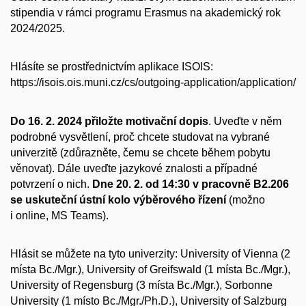
stipendia v rámci programu Erasmus na akademický rok
2024/2025.
Hlásíte se prostřednictvím aplikace ISOIS:
https://isois.ois.muni.cz/cs/outgoing-application/application/
Do 16. 2. 2024 přiložte motivační dopis
. Uveďte v něm
podrobné vysvětlení, proč chcete studovat na vybrané
univerzitě (zdůrazněte, čemu se chcete během pobytu
věnovat). Dále uveďte jazykové znalosti a případné
potvrzení o nich.
Dne 20. 2. od 14:30 v pracovně B2.206
se uskuteční ústní kolo výběrového řízení
(možno
i online, MS Teams).
Hlásit se můžete na tyto univerzity: University of Vienna (2
místa Bc./Mgr.), University of Greifswald (1 místa Bc./Mgr.),
University of Regensburg (3 místa Bc./Mgr.), Sorbonne
University (1 místo Bc./Mgr./Ph.D.), University of Salzburg