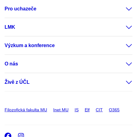
Pro uchazeče
LMK
Výzkum a konference
O nás
Živě z ÚČL
Filozofická fakulta MU
Inet MU
IS
Elf
CIT
O365
Facebook
Instagram