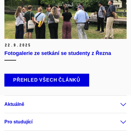
22.
9.
2025
Fotogalerie ze setkání se studenty z Řezna
PŘEHLED VŠECH ČLÁNKŮ
Aktuálně
Pro studující