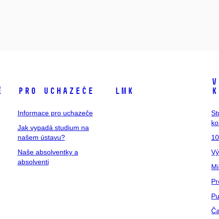
V
í
Pro uchazeče
LMK
k
Informace pro uchazeče
St
ko
Jak vypadá studium na
našem ústavu?
10
Naše absolventky a
Vý
absolventi
Mi
Pr
Pu
Ča