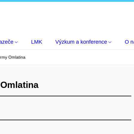
azeče
LMK
Výzkum a konference
O n
formy Omlatina
 Omlatina