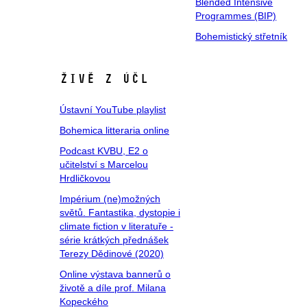
Blended Intensive
Programmes (BIP)
Bohemistický střetník
Živě z ÚČL
Ústavní YouTube playlist
Bohemica litteraria online
Podcast KVBU, E2 o
učitelství s Marcelou
Hrdličkovou
Impérium (ne)možných
světů. Fantastika, dystopie i
climate fiction v literatuře -
série krátkých přednášek
Terezy Dědinové (2020)
Online výstava bannerů o
životě a díle prof. Milana
Kopeckého