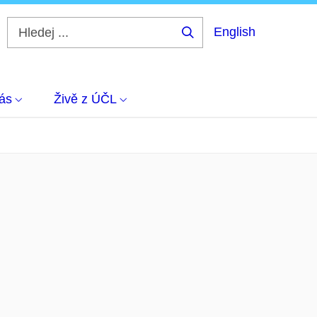
English
Hledej
...
ás
Živě z ÚČL