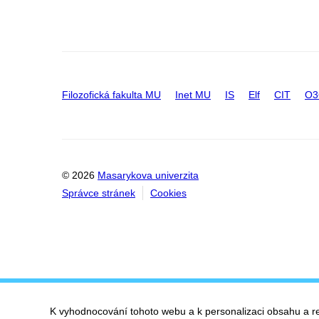
Filozofická fakulta MU
Inet MU
IS
Elf
CIT
O3
© 2026
Masarykova univerzita
Správce stránek
Cookies
K vyhodnocování tohoto webu a k personalizaci obsahu a r