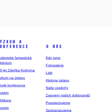
ýzkum a
onference
O nás
udentské fantastické
Kdo jsme
lokvium
Fotogalerie
0 let Zdeňka Kožmína
Lidé
zkum na ústavu
Historie ústavu
nulé konference
Naše úspěchy
ojekty
Zapojení našich doktorandů
blikace
Popularizujeme
sopis
Spolupracujeme