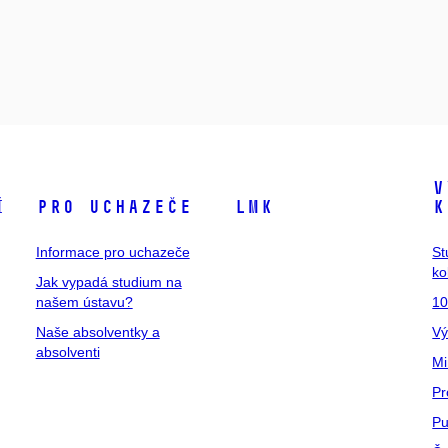
V
í
Pro uchazeče
LMK
k
Informace pro uchazeče
St
ko
Jak vypadá studium na
našem ústavu?
10
Naše absolventky a
Vý
absolventi
Mi
Pr
Pu