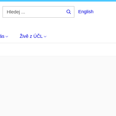
English
Hledej
...
ás
Živě z ÚČL