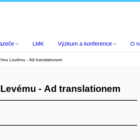
azeče
LMK
Výzkum a konference
O n
římu Levému - Ad translationem
 Levému - Ad translationem