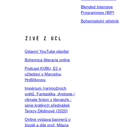
Blended Intensive
Programmes (BIP)
Bohemistický střetník
Živě z ÚČL
Ústavní YouTube playlist
Bohemica litteraria online
Podcast KVBU, E2 o
učitelství s Marcelou
Hrdličkovou
Impérium (ne)možných
světů. Fantastika, dystopie i
climate fiction v literatuře -
série krátkých přednášek
Terezy Dědinové (2020)
Online výstava bannerů o
životě a díle prof. Milana