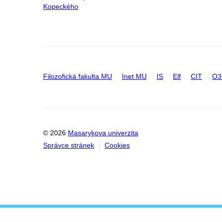
Kopeckého
Filozofická fakulta MU
Inet MU
IS
Elf
CIT
O3
© 2026
Masarykova univerzita
Správce stránek
Cookies