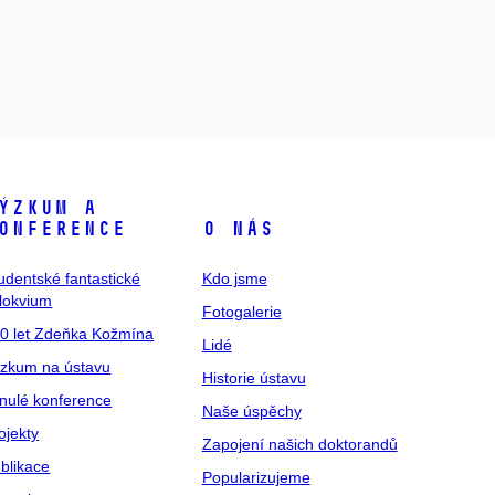
ýzkum a
onference
O nás
udentské fantastické
Kdo jsme
lokvium
Fotogalerie
0 let Zdeňka Kožmína
Lidé
zkum na ústavu
Historie ústavu
nulé konference
Naše úspěchy
ojekty
Zapojení našich doktorandů
blikace
Popularizujeme