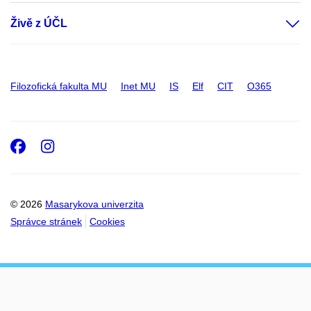
Živě z ÚČL
Filozofická fakulta MU
Inet MU
IS
Elf
CIT
O365
Facebook
Instagram
© 2026
Masarykova univerzita
Správce stránek
Cookies