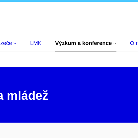
azeče
LMK
Výzkum a konference
O 
 a mládež