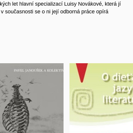
kých let hlavní specializací Luisy Novákové, která jí
 v současnosti se o ni její odborná práce opírá