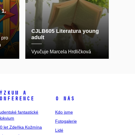
 1.
CJLB605 Literatura young
adult
 pro
a
Vyučuje Marcela Hrdličková
ýzkum a
onference
O nás
udentské fantastické
Kdo jsme
lokvium
Fotogalerie
0 let Zdeňka Kožmína
Lidé