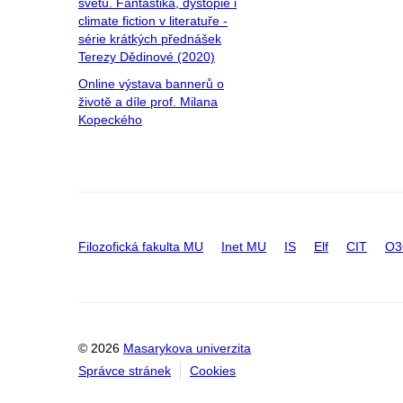
světů. Fantastika, dystopie i
climate fiction v literatuře -
série krátkých přednášek
Terezy Dědinové (2020)
Online výstava bannerů o
životě a díle prof. Milana
Kopeckého
Filozofická fakulta MU
Inet MU
IS
Elf
CIT
O3
© 2026
Masarykova univerzita
Správce stránek
Cookies