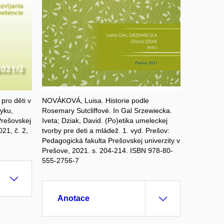
ro děti v
NOVÁKOVÁ, Luisa. Historie podle
zyku,
Rosemary Sutcliffové. In Gal Srzewiecka.
Prešovskej
Iveta; Dziak, David. (Po)etika umeleckej
021, č. 2,
tvorby pre deti a mládež. 1. vyd. Prešov:
Pedagogická fakulta Prešovskej univerzity v
Prešove, 2021. s. 204-214. ISBN 978-80-
555-2756-7
Anotace