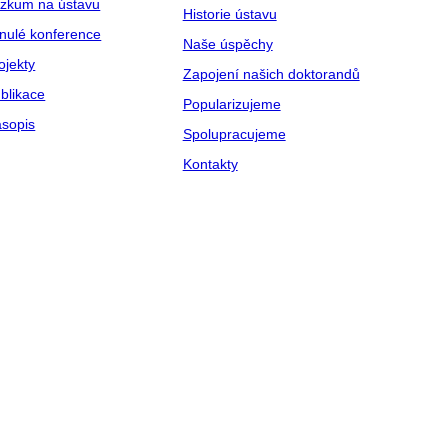
zkum na ústavu
Historie ústavu
nulé konference
Naše úspěchy
ojekty
Zapojení našich doktorandů
blikace
Popularizujeme
sopis
Spolupracujeme
Kontakty