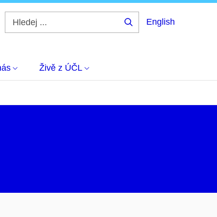
English
Hledej
...
nás
Živě z ÚČL