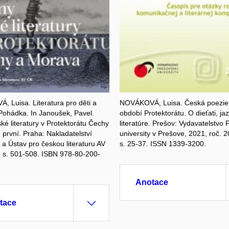
 Luisa. Literatura pro děti a
NOVÁKOVÁ, Luisa. Česká poezie p
Pohádka. In Janoušek, Pavel.
období Protektorátu. O dieťati, ja
ké literatury v Protektorátu Čechy
literatúre. Prešov: Vydavatelstvo 
 první. Praha: Nakladatelství
university v Prešove, 2021, roč. 2
a Ústav pro českou literaturu AV
s. 25-37. ISSN 1339-3200.
 s. 501-508. ISBN 978-80-200-
Anotace
tace