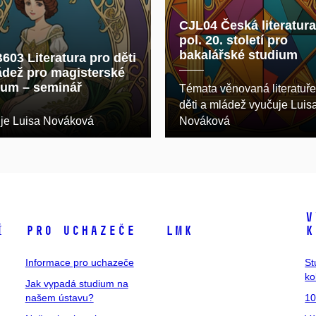
CJL04 Česká literatura
pol. 20. století pro
bakalářské studium
603 Literatura pro děti
ádež pro magisterské
ium – seminář
Témata věnovaná literatuře
děti a mládež vyučuje Luis
je Luisa Nováková
Nováková
V
í
Pro uchazeče
LMK
k
Informace pro uchazeče
St
ko
Jak vypadá studium na
našem ústavu?
10