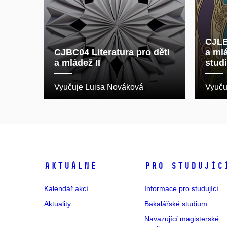
CJLB
CJBC04 Literatura pro děti
a ml
a mládež II
stud
Vyučuje Luisa Nováková
Vyuču
Aktuálně
Pro studujíc
Kalendář akcí
Informace pro studující
Aktuality
Bakalářské studium
Navazující magisterské