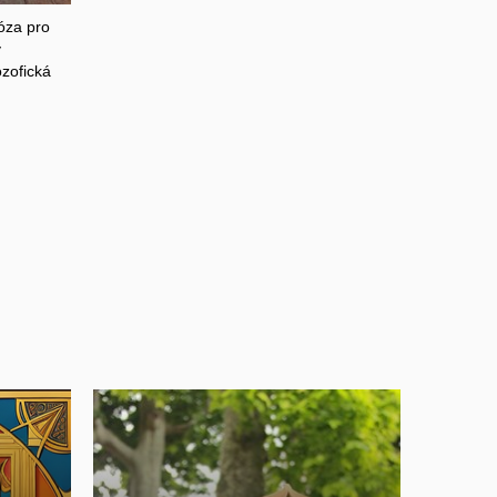
óza pro
y
ozofická