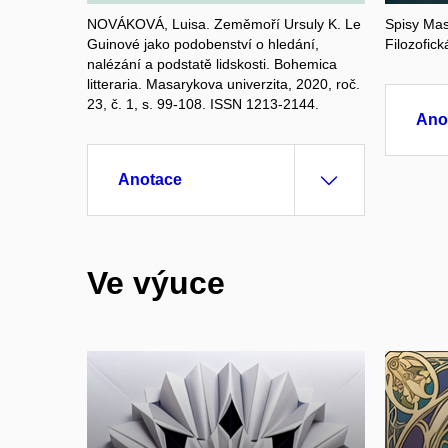
NOVÁKOVÁ, Luisa. Zeměmoří Ursuly K. Le
Spisy Mas
Guinové jako podobenství o hledání,
Filozofick
nalézání a podstatě lidskosti. Bohemica
litteraria. Masarykova univerzita, 2020, roč.
23, č. 1, s. 99-108. ISSN 1213-2144.
Ano
Anotace
Ve výuce